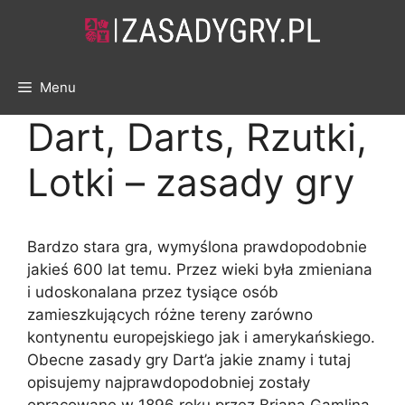
Skip
to
content
Menu
Dart, Darts, Rzutki,
Lotki – zasady gry
Bardzo stara gra, wymyślona prawdopodobnie
jakieś 600 lat temu. Przez wieki była zmieniana
i udoskonalana przez tysiące osób
zamieszkujących różne tereny zarówno
kontynentu europejskiego jak i amerykańskiego.
Obecne zasady gry Dart’a jakie znamy i tutaj
opisujemy najprawdopodobniej zostały
opracowane w 1896 roku przez Briana Gamlina.